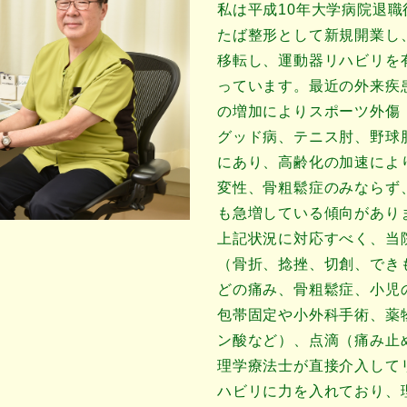
私は平成10年大学病院退職
たば整形として新規開業し、
移転し、運動器リハビリを
っています。最近の外来疾
の増加によりスポーツ外傷
グッド病、テニス肘、野球
にあり、高齢化の加速によ
変性、骨粗鬆症のみならず
も急増している傾向があり
上記状況に対応すべく、当
（骨折、捻挫、切創、でき
どの痛み、骨粗鬆症、小児
包帯固定や小外科手術、薬
ン酸など）、点滴（痛み止
理学療法士が直接介入して
ハビリに力を入れており、