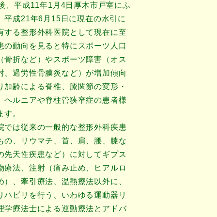
後、平成11年1月4日厚木市戸室にふ
平成21年6月15日に現在の水引に
有する整形外科医院として現在に至
患の動向を見ると特にスポーツ人口
（骨折など）やスポーツ障害（オス
肘、過労性骨膜炎など）が増加傾向
り加齢による脊椎、膝関節の変形・
、ヘルニアや脊柱管狭窄症の患者様
ます。
院では従来の一般的な整形外科疾患
もの、リウマチ、首、肩、腰、膝な
の先天性疾患など）に対してギプス
物療法、注射（痛み止め、ヒアルロ
め）、牽引療法、温熱療法以外に、
リハビリを行う、いわゆる運動器リ
理学療法士による運動療法とアドバ