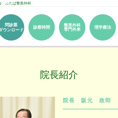
会 ふたば整形外科
問診票
整形外科
診察時間
理学療法
専門外来
ダウンロード
院長紹介
院長 阪元 政郎