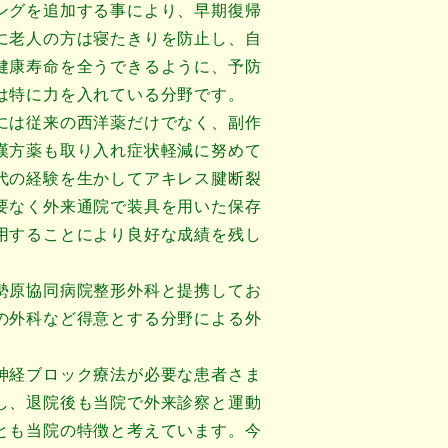
ングを追加する事により、早期復帰
に老人の方は寝たきりを防止し、自
健康寿命を全うできるように、予防
は特に力を入れている分野です。
には従来の西洋薬だけでなく、副作
漢方薬も取り入れ症状軽減に努めて
代の経験を生かしてアキレス腱断裂
要なく外来通院で装具を用いた保存
用することにより良好な成績を残し
勢原協同病院整形外科と提携してお
の外科など得意とする分野による外
。
神経ブロック療法が必要な患者さま
し、退院後も当院で外来診察と運動
とも当院の特徴と考えています。今