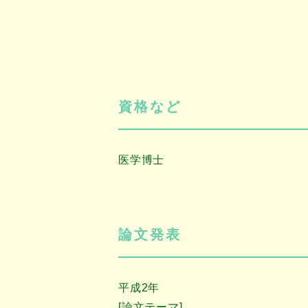
資格など
医学博士
論文発表
平成2年
[論文テーマ]