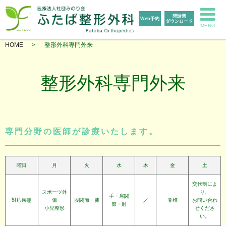
問診票
Web予約
ダウンロード
MENU
HOME
整形外科専門外来
整形外科専門外来
専門分野の医師が診療いたします。
曜日
月
火
水
木
金
土
交代制によ
スポーツ外
り、
手・肩関
対応疾患
傷
股関節・膝
／
脊椎
お問い合わ
節・肘
小児整形
せくださ
い。