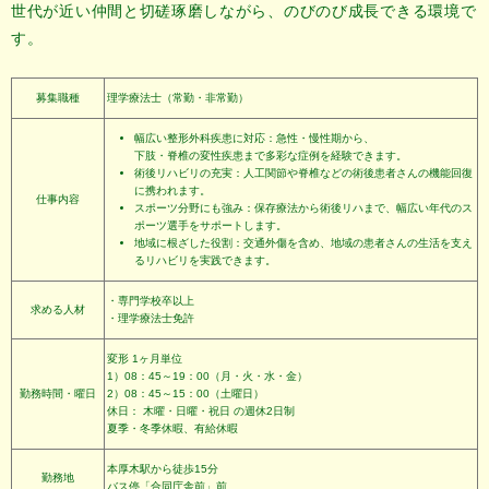
世代が近い仲間と切磋琢磨しながら、のびのび成長できる環境で
す。
募集職種
理学療法士（常勤・非常勤）
幅広い整形外科疾患に対応：急性・慢性期から、
下肢・脊椎の変性疾患まで多彩な症例を経験できます。
術後リハビリの充実：人工関節や脊椎などの術後患者さんの機能回復
に携われます。
仕事内容
スポーツ分野にも強み：保存療法から術後リハまで、幅広い年代のス
ポーツ選手をサポートします。
地域に根ざした役割：交通外傷を含め、地域の患者さんの生活を支え
るリハビリを実践できます。
・専門学校卒以上
求める人材
・理学療法士免許
変形 1ヶ月単位
1）08：45～19：00（月・火・水・金）
勤務時間・曜日
2）08：45～15：00（土曜日）
休日： 木曜・日曜・祝日
の週休2日制
夏季・冬季休暇、有給休暇
本厚木駅から徒歩15分
勤務地
バス停「合同庁舎前」前