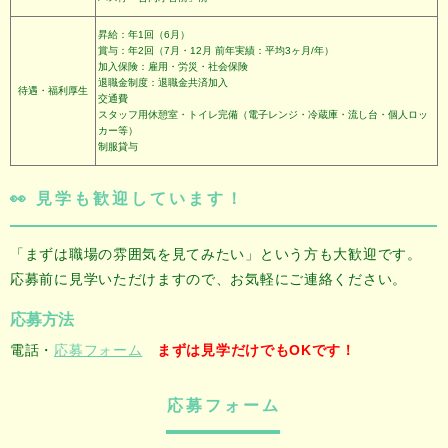
昇給：年1回（6月）
賞与：年2回（7月・12月 前年実績：平均3ヶ月/年）
加入保険：雇用・労災・社会保険
退職金制度：退職金共済加入
待遇・福利厚生
交通費
スタッフ用休憩室・トイレ完備（電子レンジ・冷蔵庫・流し台・個人ロッ
カー等）
制服貸与
👀 見学も歓迎しています！
「まずは職場の雰囲気を見てみたい」という方も大歓迎です。
応募前に見学いただけますので、お気軽にご連絡ください。
応募方法
電話・
応募フォーム
まずは見学だけでもOKです！
応募フォーム